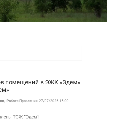
ков помещений в ЭЖК «Эдем»
ем»
,
лок
Работа Правления
27/07/2026 15:00
члены ТСЖ "Эдем"!