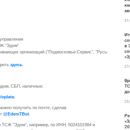
ка
ав
31/
Ит
 управления
со
СЖ "Эдем"
в 
со
ивающих организаций ("Подмосковье-Сервис", "Русь-
«Э
треть
здесь
.
27/
Вр
одом, СБП, наличные;
ТС
до
/oplata
;
25/
 можно получить по почте, сделав
т
@EdemTBot
.
Ре
«Э
м ТСЖ "Эдем", например, по ИНН: 5024101984 и
20