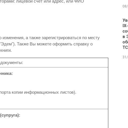
торами: лицевой счет или адрес, или ФИО
08/
Ув
IX
со
в 
о изменения, а также зарегистрироваться по месту
об
Эдем"). Также Вы можете оформить справку о
ТС
книги.
31/
 документы:
нника:
спорта копии информационных листов).
супруга):