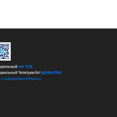
циальный
чат ТСЖ
циальный Телеграм бот
@EdemTBot
то задаваемые вопросы