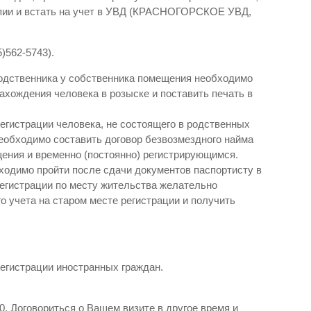
пии и встать на учет в УВД (КРАСНОГОРСКОЕ УВД,
5)562-5743).
одственника у собственника помещения необходимо
нахождения человека в розыске и поставить печать в
егистрации человека, не состоящего в родственных
еобходимо составить договор безвозмездного найма
ения и временно (постоянно) регистрирующимся.
одимо пройти после сдачи документов паспортисту в
егистрации по месту жительства желательно
о учета на старом месте регистрации и получить
егистрации иностранных граждан.
0. Договориться о Вашем визите в другое время и