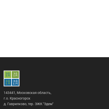
143441, Московская область,
г.о. Красногорск
д. Гаврилково, тер. ЭЖК "Эдем"