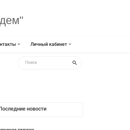
дем"
нтакты
Личный кабинет
Последние новости
менение режима