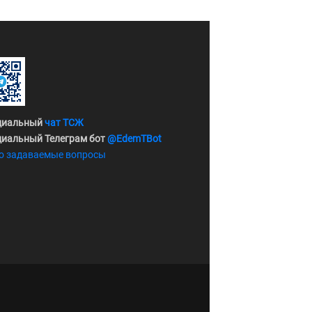
циальный
чат ТСЖ
иальный Телеграм бот
@EdemTBot
о задаваемые вопросы