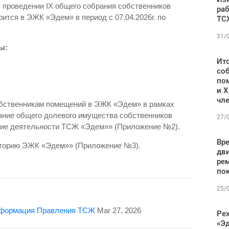
проведении IX общего собрания собственников
О
ра
ится в ЭЖК «Эдем» в период с 07.04.2026г. по
ТСЖ
31/
ы:
Ито
со
по
и X
чл
собственникам помещений в ЭЖК «Эдем» в рамках
ание общего долевого имущества собственников
27/
ие деятельности ТСЖ «Эдем»» (Приложение №2).
Вр
риторию ЭЖК «Эдем»» (Приложение №3).
дви
ре
по
25/
формация Правления ТСЖ
Mar 27, 2026
Ре
«Эд