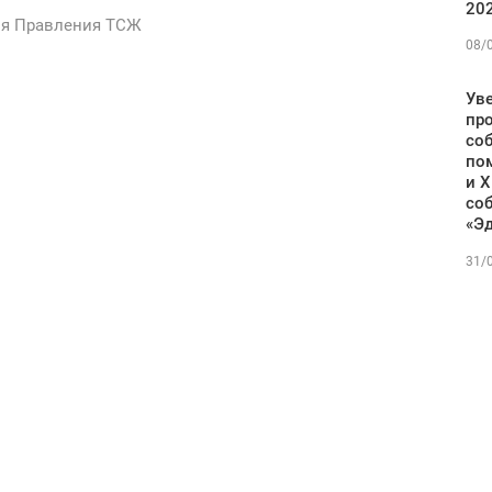
202
я Правления ТСЖ
08/
Ув
про
со
по
и X
со
«Э
31/