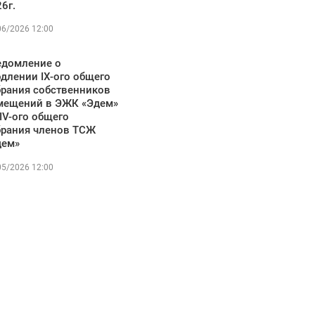
6г.
06/2026 12:00
едомление о
длении IX-ого общего
брания собственников
мещений в ЭЖК «Эдем»
IV-ого общего
брания членов ТСЖ
дем»
05/2026 12:00