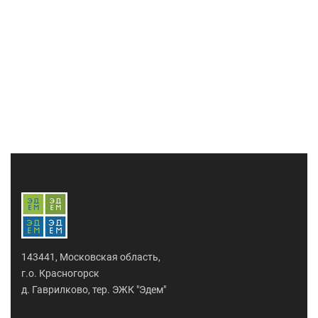
143441, Московская область,
г.о. Красногорск
д. Гаврилково, тер. ЭЖК "Эдем"