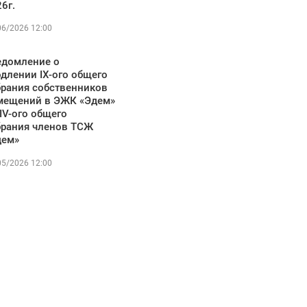
6г.
06/2026 12:00
едомление о
длении IX-ого общего
брания собственников
мещений в ЭЖК «Эдем»
IV-ого общего
брания членов ТСЖ
дем»
05/2026 12:00