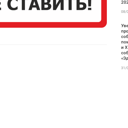
202
08/
Ув
про
со
по
и X
со
«Э
31/