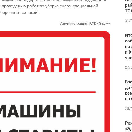
ра
проведению работ по уборке снега, специальной
ТСЖ
уборочной техникой.
31/
Администрация ТСЖ «Эдем»
Ито
со
по
и X
чл
27/
Вр
дви
ре
по
25/
Ре
«Эд