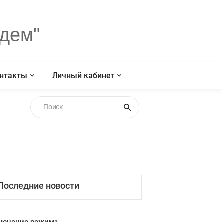
дем"
нтакты
Личный кабинет
Последние новости
менение режима