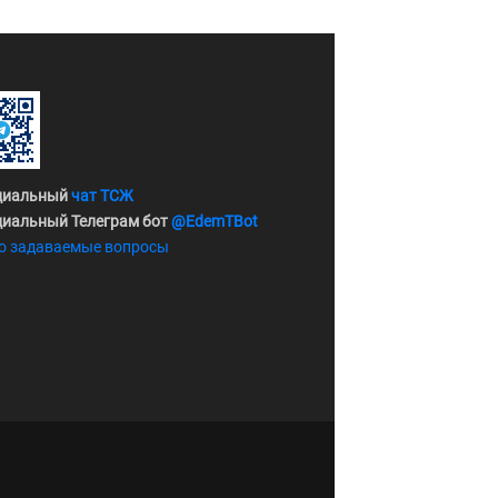
циальный
чат ТСЖ
иальный Телеграм бот
@EdemTBot
о задаваемые вопросы