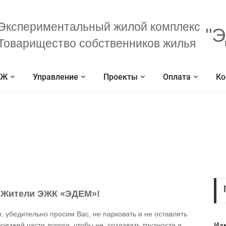
Экспериментальный жилой комплекс
"Э
Товарищество собственников жилья
СЖ
Управление
Проекты
Оплата
Ко
 Жители ЭЖК «ЭДЕМ»!
 убедительно просим Вас, не парковать и не оставлять
оезжей части дороги, чтобы не создавать трудности и
Из